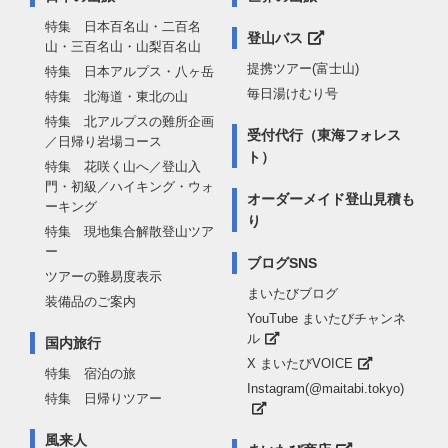
特集 日本百名山・二百名
登山バス
山・三百名山・山梨百名山
提携ツアー(富士山)
特集 日本アルプス・八ヶ岳
毎日湯けむり号
特集 北海道・東北の山
特集 北アルプスの難所企画
受付代行（東海フォレス
／日帰り岩場コース
ト）
特集 花咲く山へ／登山入
門・初級／ハイキング・ウォ
オーダーメイド登山見積も
ーキング
り
特集 現地集合解散登山ツア
ー
ブログSNS
ツアーの難易度表示
まいたびブログ
装備品のご案内
YouTube まいたびチャンネ
ル
国内旅行
X まいたびVOICE
特集 宿泊の旅
Instagram(@maitabi.tokyo)
特集 日帰りツアー
風来人