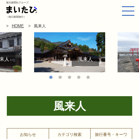
毎日新聞社グループ
（毎日新聞旅行）
HOME
風来人
来人
風来人
風来人
お知らせ
カテゴリ検索
旅行番号・キーワ