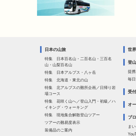
日本の山旅
世
特集 日本百名山・二百名山・三百名
登
山・山梨百名山
提携
特集 日本アルプス・八ヶ岳
毎日
特集 北海道・東北の山
特集 北アルプスの難所企画／日帰り岩
受
場コース
特集 花咲く山へ／登山入門・初級／ハ
オ
イキング・ウォーキング
特集 現地集合解散登山ツアー
ブロ
ツアーの難易度表示
まい
装備品のご案内
Yo