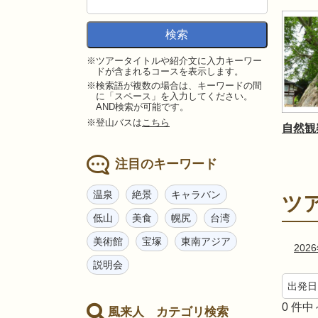
※ツアータイトルや紹介文に入力キーワー
ドが含まれるコースを表示します。
※検索語が複数の場合は、キーワードの間
に「スペース」を入力してください。
AND検索が可能です。
※登山バスは
こちら
自然観
注目のキーワード
温泉
絶景
キャラバン
ツ
低山
美食
幌尻
台湾
美術館
宝塚
東南アジア
202
説明会
0
件中
風来人 カテゴリ検索