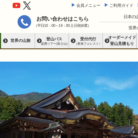
会員メニュー
ご利用ガイド
日本の
お問い合わせはこちら
（平日10：00～16：00 土日祝休業）
世界
オーダーメイド
登山バス
受付代行
世界の山旅
登山見積もり
提携ツアー(富士山)
（東海フォレスト）