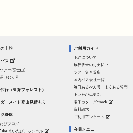
界の山旅
ご利用ガイド
予約について
山バス
旅行代金のお支払い
ツアー(富士山)
ツアー集合場所
湯けむり号
国内バス会社一覧
毎日あるぺん号 よくある質問
付代行（東海フォレスト）
まいたび倶楽部
ーダーメイド登山見積もり
電子カタログebook
資料請求
グSNS
ご利用アンケート
たびブログ
会員メニュー
uTube まいたびチャンネル