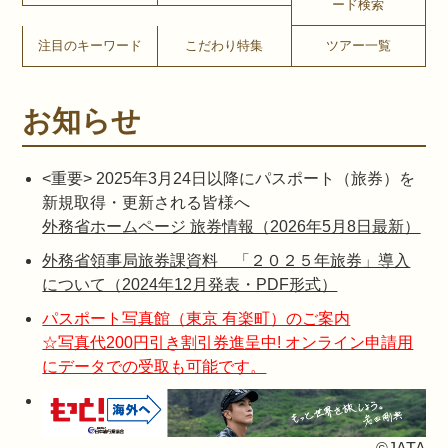
ード検索
注目のキーワード
こだわり特集
ツアー一覧
お知らせ
<重要> 2025年3月24日以降にパスポート（旅券）を
新規取得・更新される皆様へ
外務省ホームページ 旅券情報（2026年5月8日最新）
外務省領事局旅券課資料 「２０２５年旅券」導入
について（2024年12月発表・PDF形式）
パスポート写真館（東京 有楽町）のご案内
☆写真代200円引き割引券進呈中! オンライン申請用
にデータでの受取も可能です。