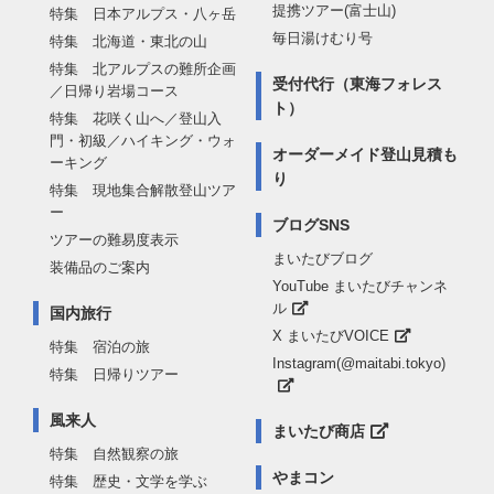
提携ツアー(富士山)
特集 日本アルプス・八ヶ岳
毎日湯けむり号
特集 北海道・東北の山
特集 北アルプスの難所企画
受付代行（東海フォレス
／日帰り岩場コース
ト）
特集 花咲く山へ／登山入
門・初級／ハイキング・ウォ
オーダーメイド登山見積も
ーキング
り
特集 現地集合解散登山ツア
ー
ブログSNS
ツアーの難易度表示
まいたびブログ
装備品のご案内
YouTube まいたびチャンネ
ル
国内旅行
X まいたびVOICE
特集 宿泊の旅
Instagram(@maitabi.tokyo)
特集 日帰りツアー
風来人
まいたび商店
特集 自然観察の旅
やまコン
特集 歴史・文学を学ぶ