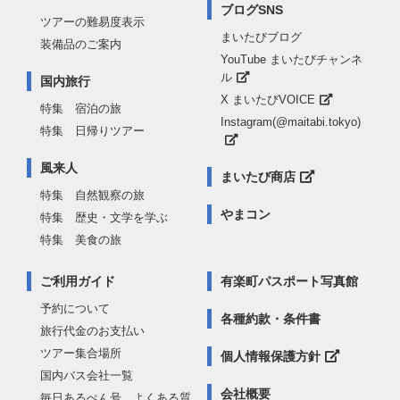
ブログSNS
ツアーの難易度表示
まいたびブログ
装備品のご案内
YouTube まいたびチャンネ
ル
国内旅行
X まいたびVOICE
特集 宿泊の旅
Instagram(@maitabi.tokyo)
特集 日帰りツアー
風来人
まいたび商店
特集 自然観察の旅
やまコン
特集 歴史・文学を学ぶ
特集 美食の旅
ご利用ガイド
有楽町パスポート写真館
予約について
各種約款・条件書
旅行代金のお支払い
ツアー集合場所
個人情報保護方針
国内バス会社一覧
会社概要
毎日あるぺん号 よくある質