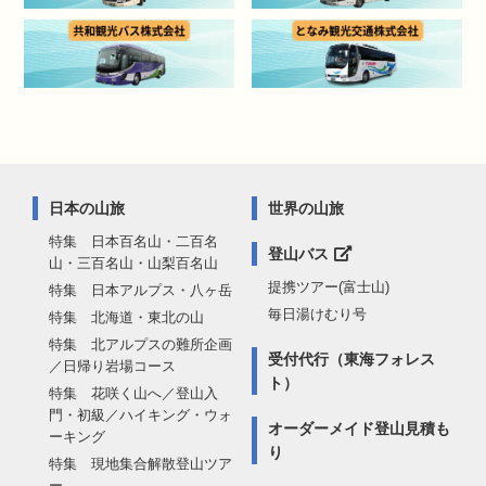
日本の山旅
世界の山旅
特集 日本百名山・二百名
登山バス
山・三百名山・山梨百名山
提携ツアー(富士山)
特集 日本アルプス・八ヶ岳
毎日湯けむり号
特集 北海道・東北の山
特集 北アルプスの難所企画
受付代行（東海フォレス
／日帰り岩場コース
ト）
特集 花咲く山へ／登山入
門・初級／ハイキング・ウォ
オーダーメイド登山見積も
ーキング
り
特集 現地集合解散登山ツア
ー