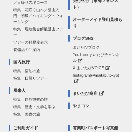
受付代行（東海フォレス
／日帰り岩場コース
ト）
特集 花咲く山へ／登山入
門・初級／ハイキング・ウォ
オーダーメイド登山見積も
ーキング
り
特集 現地集合解散登山ツア
ー
ブログSNS
ツアーの難易度表示
まいたびブログ
装備品のご案内
YouTube まいたびチャンネ
ル
国内旅行
X まいたびVOICE
特集 宿泊の旅
Instagram(@maitabi.tokyo)
特集 日帰りツアー
風来人
まいたび商店
特集 自然観察の旅
やまコン
特集 歴史・文学を学ぶ
特集 美食の旅
ご利用ガイド
有楽町パスポート写真館