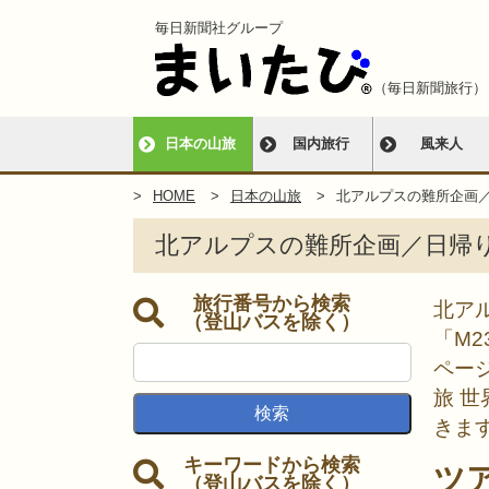
毎日新聞社グループ
（毎日新聞旅行）
日本の山旅
国内旅行
風来人
HOME
日本の山旅
北アルプスの難所企画
北アルプスの難所企画／日帰
旅行番号から検索
北アル
（登山バスを除く）
「M2
ページ
旅 
きま
キーワードから検索
ツ
（登山バスを除く）