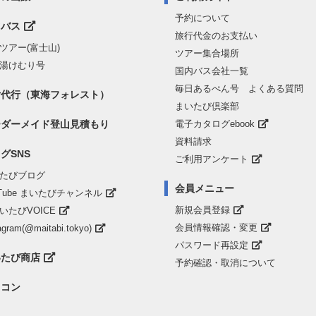
予約について
山バス
旅行代金のお支払い
ツアー(富士山)
ツアー集合場所
湯けむり号
国内バス会社一覧
毎日あるぺん号 よくある質問
付代行（東海フォレスト）
まいたび倶楽部
ーダーメイド登山見積もり
電子カタログebook
資料請求
グSNS
ご利用アンケート
たびブログ
会員メニュー
uTube まいたびチャンネル
新規会員登録
まいたびVOICE
会員情報確認・変更
agram(@maitabi.tokyo)
パスワード再設定
いたび商店
予約確認・取消について
まコン