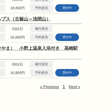
金
18,800円
予約状況
受付中
ルプス（古嶽山～浅間山）
0泊1日
催行状況
金
16,800円
予約状況
受付中
けやま） 小野上温泉入浴付き 高崎駅
0泊1日
催行状況
金
16,800円
予約状況
受付中
1
« Previous
Next »