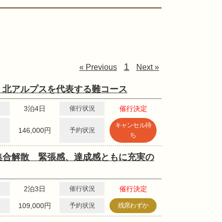
1
« Previous
Next »
 北アルプスを代表する難コース
3泊4日
催行状況
催行決定
キャンセル待
金
146,000円
予約状況
ち
集合解散 緊張感、達成感ともに充実の
2泊3日
催行状況
催行決定
金
109,000円
予約状況
残席わずか