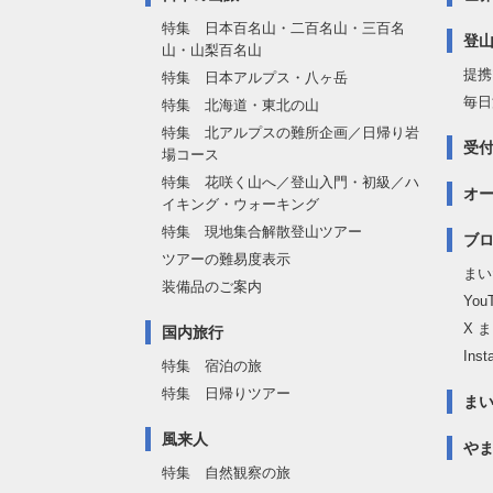
特集 日本百名山・二百名山・三百名
登
山・山梨百名山
提携
特集 日本アルプス・八ヶ岳
毎日
特集 北海道・東北の山
特集 北アルプスの難所企画／日帰り岩
受
場コース
特集 花咲く山へ／登山入門・初級／ハ
オ
イキング・ウォーキング
特集 現地集合解散登山ツアー
ブロ
ツアーの難易度表示
まい
装備品のご案内
Yo
X 
国内旅行
Inst
特集 宿泊の旅
特集 日帰りツアー
ま
風来人
や
特集 自然観察の旅