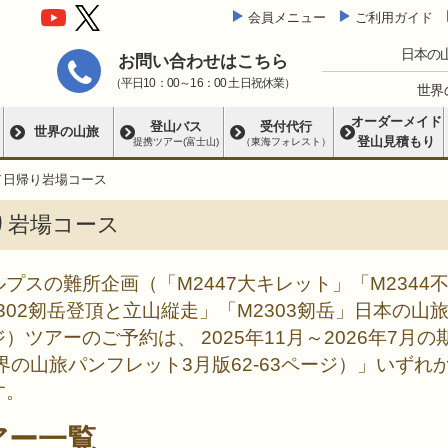
会員メニュー
ご利用ガイド
日本の
お問い合わせはこちら
（平日10：00～16：00 土日祝休業）
世界
オーダーメイド
登山バス
受付代行
世界の山旅
登山見積もり
提携ツアー(富士山)
（東海フォレスト）
／日帰り岩場コース
り岩場コース
プスの難所企画（「M2447大キレット」「M2344
302剱岳登頂と立山縦走」「M2303剱岳」日本の山
）ツアーのご予約は、 2025年11月～2026年7
世界の山旅パンフレット3月版62-63ページ）」いず
す。
アー一覧