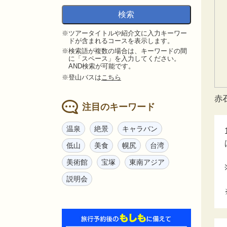
※ツアータイトルや紹介文に入力キーワー
ドが含まれるコースを表示します。
※検索語が複数の場合は、キーワードの間
に「スペース」を入力してください。
AND検索が可能です。
※登山バスは
こちら
赤
注目のキーワード
温泉
絶景
キャラバン
低山
美食
幌尻
台湾
美術館
宝塚
東南アジア
説明会