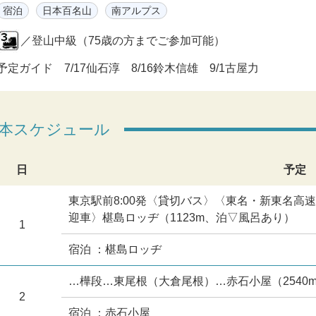
宿泊
日本百名山
南アルプス
／登山中級（75歳の方までご参加可能）
予定ガイド 7/17仙石淳 8/16鈴木信雄 9/1古屋力
本スケジュール
日
予定
東京駅前8:00発〈貸切バス〉〈東名・新東名高
迎車〉椹島ロッヂ（1123m、泊▽風呂あり）
1
宿泊 ：椹島ロッヂ
…樺段…東尾根（大倉尾根）…赤石小屋（2540
2
宿泊 ：赤石小屋