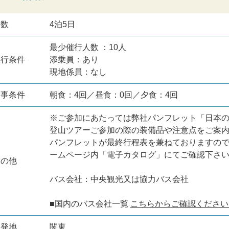
日数
4泊5日
最少催行人数 ：10人
旅行条件
添乗員：あり
現地係員：なし
食事条件
朝食：4回／昼食：0回／夕食：4回
※ご参加にあたっては弊社パンフレット「日本
登山ツアーご参加の際の装備品や注意点をご案
パンフレットが最終行程表を兼ねておりますの
ームページ内「電子カタログ」にてご確認下さ
その他
バス会社：中央観光又は協力バス会社
■国内のバス会社一覧
こちらからご確認ください
出発地
関東