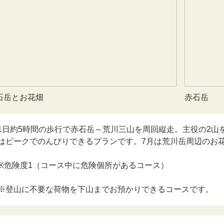
石岳とお花畑
赤石岳
1日約5時間の歩行で赤石岳～荒川三山を周回縦走。主役の2山
はピークでのんびりできるプランです。7月は荒川岳周辺のお
※危険度1（コース中に危険個所があるコース）
※登山に不要な荷物を下山までお預かりできるコースです。