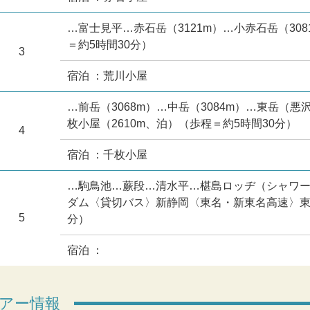
…富士見平…赤石岳（3121m）…小赤石岳（308
＝約5時間30分）
3
宿泊 ：荒川小屋
…前岳（3068m）…中岳（3084m）…東岳（悪沢
枚小屋（2610m、泊）（歩程＝約5時間30分）
4
宿泊 ：千枚小屋
…駒鳥池…蕨段…清水平…椹島ロッヂ（シャワ
ダム〈貸切バス〉新静岡〈東名・新東名高速〉東京19
5
分）
宿泊 ：
アー情報