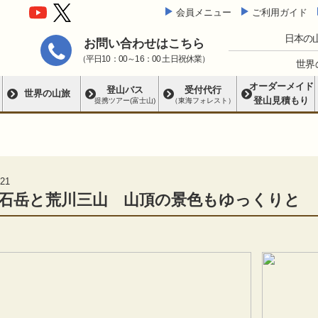
会員メニュー
ご利用ガイド
日本の
お問い合わせはこちら
（平日10：00～16：00 土日祝休業）
世界
オーダーメイド
登山バス
受付代行
世界の山旅
登山見積もり
提携ツアー(富士山)
（東海フォレスト）
21
石岳と荒川三山 山頂の景色もゆっくりと