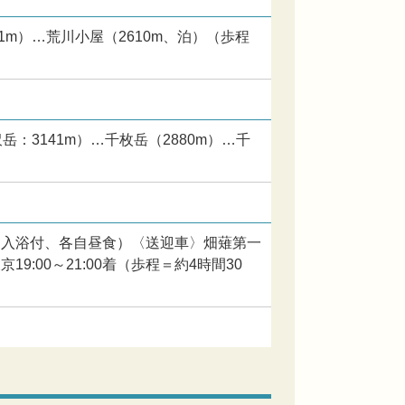
1m）…荒川小屋（2610m、泊）（歩程
岳：3141m）…千枚岳（2880m）…千
ー入浴付、各自昼食）〈送迎車〉畑薙第一
:00～21:00着（歩程＝約4時間30