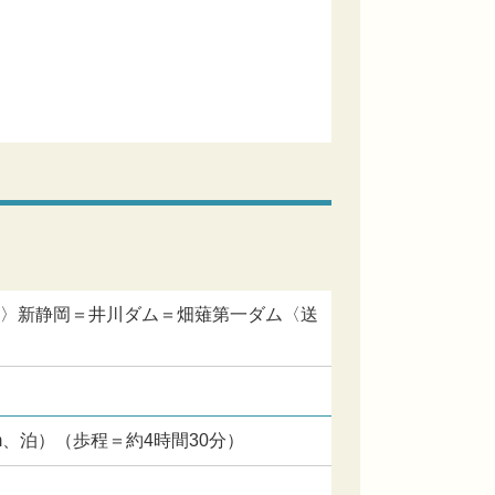
速〉新静岡＝井川ダム＝畑薙第一ダム〈送
m、泊）（歩程＝約4時間30分）