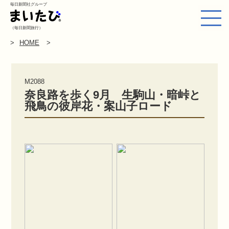
毎日新聞社グループ
（毎日新聞旅行）
HOME
M2088
奈良路を歩く9月 生駒山・暗峠と
飛鳥の彼岸花・案山子ロード