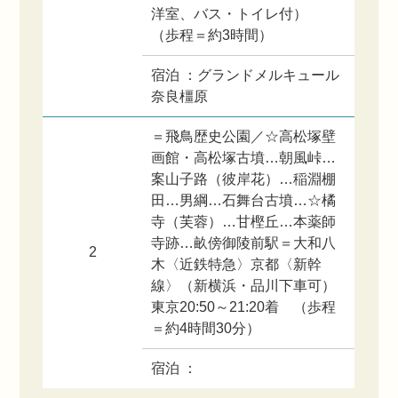
洋室、バス・トイレ付）
（歩程＝約3時間）
宿泊 ：グランドメルキュール
奈良橿原
＝飛鳥歴史公園／☆高松塚壁
画館・高松塚古墳…朝風峠…
案山子路（彼岸花）…稲淵棚
田…男綱…石舞台古墳…☆橘
寺（芙蓉）…甘樫丘…本薬師
寺跡…畝傍御陵前駅＝大和八
2
木〈近鉄特急〉京都〈新幹
線〉（新横浜・品川下車可）
東京20:50～21:20着 （歩程
＝約4時間30分）
宿泊 ：