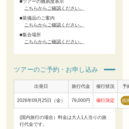
■ツアーの難易度表示
こちらからご確認ください。
■装備品のご案内
こちらからご確認ください。
■集合場所
こちらからご確認ください。
ツアーのご予約・お申し込み
出発日
旅行代金
催行状況
予
2026年09月25日（金）
79,000円
催行決定
残
(国内旅行の場合）料金は大人1人当りの旅
行代金です。