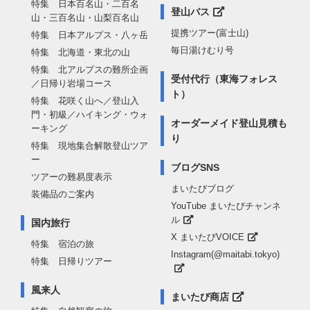
特集 日本百名山・二百名
登山バス
山・三百名山・山梨百名山
提携ツアー(富士山)
特集 日本アルプス・八ヶ岳
毎日湯けむり号
特集 北海道・東北の山
特集 北アルプスの難所企画
受付代行（東海フォレス
／日帰り岩場コース
ト）
特集 花咲く山へ／登山入
門・初級／ハイキング・ウォ
オーダーメイド登山見積も
ーキング
り
特集 現地集合解散登山ツア
ー
ブログSNS
ツアーの難易度表示
まいたびブログ
装備品のご案内
YouTube まいたびチャンネ
ル
国内旅行
X まいたびVOICE
特集 宿泊の旅
Instagram(@maitabi.tokyo)
特集 日帰りツアー
風来人
まいたび商店