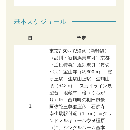
基本スケジュール
日
予定
東京7:30～7:50発〈新幹線〉
（品川・新横浜乗車可）京都
〈近鉄特急〉近鉄奈良〈貸切
バス〉宝山寺（約300m）…霞
ヶ丘駅…生駒山上駅…生駒山
頂（642m）…スカイライン展
望台…地蔵堂…暗（くらが
り）峠…西畑町の棚田風景…
1
阿弥陀三尊磨崖仏…石佛寺…
南生駒駅付近（117m）＝グラ
ンドメルキュール奈良橿原
（泊、シングルルーム基本、