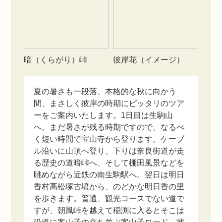
暗（くらがり）峠
彼岸花（イメージ）
夏の暑さも一段落、本格的な秋に向かう
間、まさしく彼岸の時期にピッタリのツア
ーをご案内いたします。1日目は生駒山
へ。まだ暑さが残る時期ですので、なるべ
く短い時間で宝山寺から登ります。ケーブ
ル沿いに山頂へ登り、下りは奈良街道が走
る歴史の道暗峠へ、そして棚田風景などを
眺めながら近鉄の南生駒駅へ。翌日は明日
香村高松塚古墳から、のどかな明日香の里
を歩きます。普通、観光コースでない道で
すが、朝風峠を越えて稲渕に入るとそこは