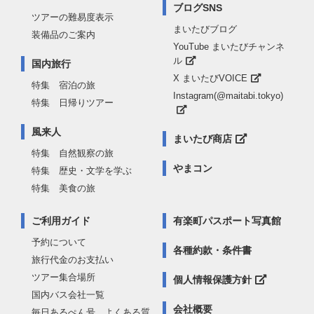
ブログSNS
ツアーの難易度表示
まいたびブログ
装備品のご案内
YouTube まいたびチャンネ
ル
国内旅行
X まいたびVOICE
特集 宿泊の旅
Instagram(@maitabi.tokyo)
特集 日帰りツアー
風来人
まいたび商店
特集 自然観察の旅
やまコン
特集 歴史・文学を学ぶ
特集 美食の旅
ご利用ガイド
有楽町パスポート写真館
予約について
各種約款・条件書
旅行代金のお支払い
ツアー集合場所
個人情報保護方針
国内バス会社一覧
会社概要
毎日あるぺん号 よくある質