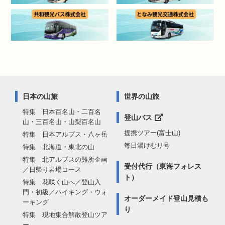
日本の山旅
世界の山旅
特集 日本百名山・二百名
登山バス
山・三百名山・山梨百名山
提携ツアー(富士山)
特集 日本アルプス・八ヶ岳
毎日湯けむり号
特集 北海道・東北の山
特集 北アルプスの難所企画
受付代行（東海フォレス
／日帰り岩場コース
ト）
特集 花咲く山へ／登山入
門・初級／ハイキング・ウォ
オーダーメイド登山見積も
ーキング
り
特集 現地集合解散登山ツア
ー