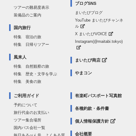
ブログSNS
ツアーの難易度表示
まいたびブログ
装備品のご案内
YouTube まいたびチャンネ
ル
国内旅行
X まいたびVOICE
特集 宿泊の旅
Instagram(@maitabi.tokyo)
特集 日帰りツアー
風来人
まいたび商店
特集 自然観察の旅
やまコン
特集 歴史・文学を学ぶ
特集 美食の旅
ご利用ガイド
有楽町パスポート写真館
予約について
各種約款・条件書
旅行代金のお支払い
ツアー集合場所
個人情報保護方針
国内バス会社一覧
会社概要
毎日あるぺん号 よくある質