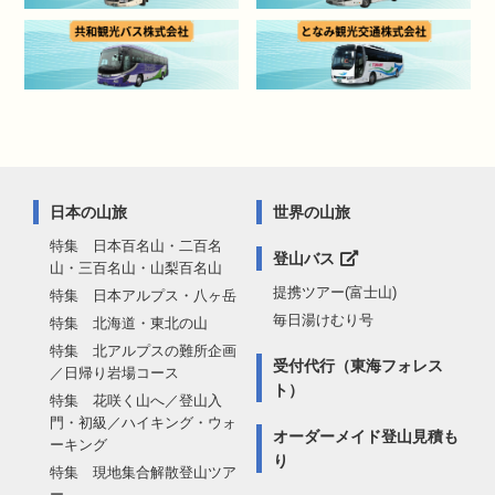
日本の山旅
世界の山旅
特集 日本百名山・二百名
登山バス
山・三百名山・山梨百名山
提携ツアー(富士山)
特集 日本アルプス・八ヶ岳
毎日湯けむり号
特集 北海道・東北の山
特集 北アルプスの難所企画
受付代行（東海フォレス
／日帰り岩場コース
ト）
特集 花咲く山へ／登山入
門・初級／ハイキング・ウォ
オーダーメイド登山見積も
ーキング
り
特集 現地集合解散登山ツア
ー