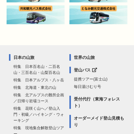
日本の山旅
世界の山旅
特集 日本百名山・二百名
登山バス
山・三百名山・山梨百名山
提携ツアー(富士山)
特集 日本アルプス・八ヶ岳
毎日湯けむり号
特集 北海道・東北の山
特集 北アルプスの難所企画
受付代行（東海フォレス
／日帰り岩場コース
ト）
特集 花咲く山へ／登山入
門・初級／ハイキング・ウォ
オーダーメイド登山見積も
ーキング
り
特集 現地集合解散登山ツア
ー