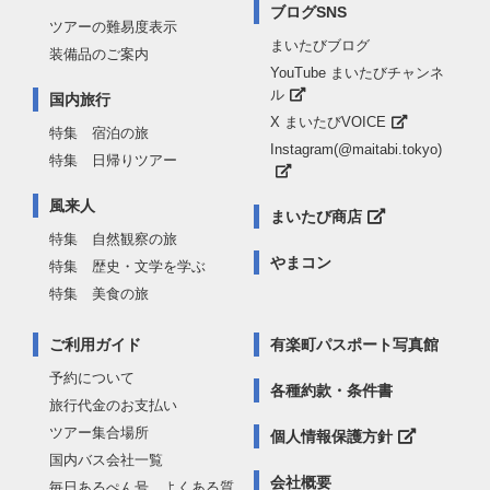
ブログSNS
ツアーの難易度表示
まいたびブログ
装備品のご案内
YouTube まいたびチャンネ
ル
国内旅行
X まいたびVOICE
特集 宿泊の旅
Instagram(@maitabi.tokyo)
特集 日帰りツアー
風来人
まいたび商店
特集 自然観察の旅
やまコン
特集 歴史・文学を学ぶ
特集 美食の旅
ご利用ガイド
有楽町パスポート写真館
予約について
各種約款・条件書
旅行代金のお支払い
ツアー集合場所
個人情報保護方針
国内バス会社一覧
会社概要
毎日あるぺん号 よくある質