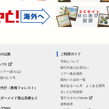
界の山旅
ご利用ガイド
予約について
山バス
旅行代金のお支払い
ツアー(富士山)
ツアー集合場所
湯けむり号
国内バス会社一覧
毎日あるぺん号 よくある質問
付代行（東海フォレスト）
まいたび倶楽部
ーダーメイド登山見積もり
電子カタログebook
資料請求
グSNS