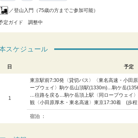
／登山入門（75歳の方までご参加可能）
予定ガイド 調整中
本スケジュール
日
予定
東京駅前7:30発〈貸切バス〉〈東名高速・小田
ープウェイ〉駒ケ岳山頂駅(1330m)…駒ケ岳(1356m
…往路を戻る…駒ケ岳頂上駅〈同ロープウェイ〉
1
観〈小田原厚木・東名高速〉東京17:30着 (歩程
宿泊 ：