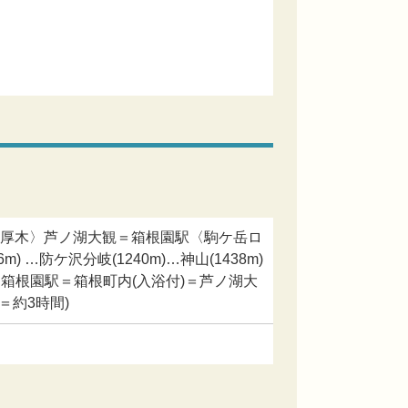
原厚木〉芦ノ湖大観＝箱根園駅〈駒ケ岳ロ
) …防ケ沢分岐(1240m)…神山(1438m)
箱根園駅＝箱根町内(入浴付)＝芦ノ湖大
＝約3時間)