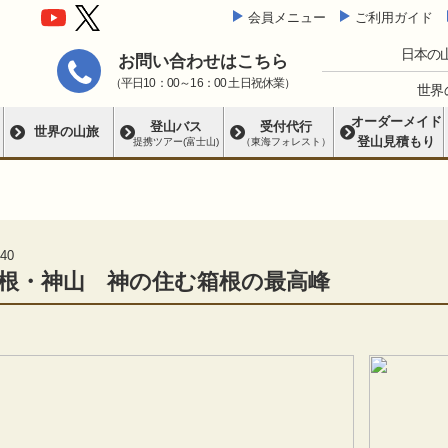
会員メニュー
ご利用ガイド
日本の
お問い合わせはこちら
（平日10：00～16：00 土日祝休業）
世界
オーダーメイド
登山バス
受付代行
世界の山旅
登山見積もり
提携ツアー(富士山)
（東海フォレスト）
40
根・神山 神の住む箱根の最高峰