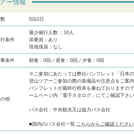
アー情報
日数
0泊1日
最少催行人数 ：10人
旅行条件
添乗員：あり
現地係員：なし
食事条件
朝食：0回／昼食：0回／夕食：0回
※ご参加にあたっては弊社パンフレット「日本
登山ツアーご参加の際の装備品や注意点をご案
パンフレットが最終行程表を兼ねておりますの
ームページ内「電子カタログ」にてご確認下さ
その他
バス会社：中央観光又は協力バス会社
■国内のバス会社一覧
こちらからご確認ください