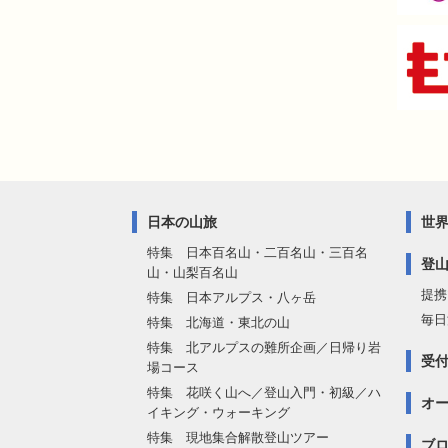
日本の山旅
世
特集 日本百名山・二百名山・三百名
登
山・山梨百名山
提携
特集 日本アルプス・八ヶ岳
毎日
特集 北海道・東北の山
特集 北アルプスの難所企画／日帰り岩
受
場コース
特集 花咲く山へ／登山入門・初級／ハ
オ
イキング・ウォーキング
特集 現地集合解散登山ツアー
ブロ