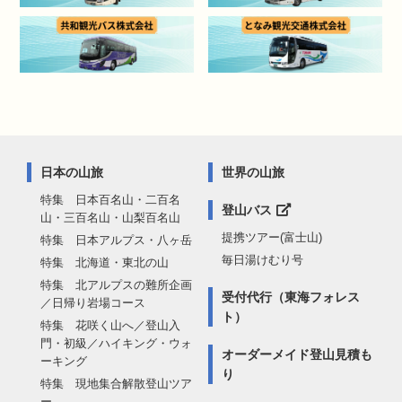
日本の山旅
世界の山旅
特集 日本百名山・二百名
登山バス
山・三百名山・山梨百名山
提携ツアー(富士山)
特集 日本アルプス・八ヶ岳
毎日湯けむり号
特集 北海道・東北の山
特集 北アルプスの難所企画
受付代行（東海フォレス
／日帰り岩場コース
ト）
特集 花咲く山へ／登山入
門・初級／ハイキング・ウォ
オーダーメイド登山見積も
ーキング
り
特集 現地集合解散登山ツア
ー