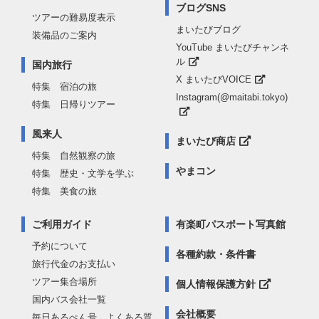
ブログSNS
ツアーの難易度表示
まいたびブログ
装備品のご案内
YouTube まいたびチャンネ
ル
国内旅行
X まいたびVOICE
特集 宿泊の旅
Instagram(@maitabi.tokyo)
特集 日帰りツアー
風来人
まいたび商店
特集 自然観察の旅
やまコン
特集 歴史・文学を学ぶ
特集 美食の旅
ご利用ガイド
有楽町パスポート写真館
予約について
各種約款・条件書
旅行代金のお支払い
ツアー集合場所
個人情報保護方針
国内バス会社一覧
会社概要
毎日あるぺん号 よくある質