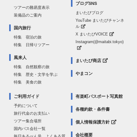
ブログSNS
ツアーの難易度表示
まいたびブログ
装備品のご案内
YouTube まいたびチャンネ
ル
国内旅行
X まいたびVOICE
特集 宿泊の旅
Instagram(@maitabi.tokyo)
特集 日帰りツアー
風来人
まいたび商店
特集 自然観察の旅
やまコン
特集 歴史・文学を学ぶ
特集 美食の旅
ご利用ガイド
有楽町パスポート写真館
予約について
各種約款・条件書
旅行代金のお支払い
ツアー集合場所
個人情報保護方針
国内バス会社一覧
会社概要
毎日あるぺん号 よくある質