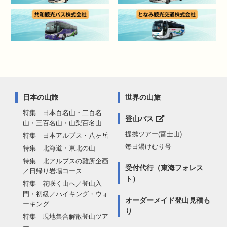
日本の山旅
世界の山旅
特集 日本百名山・二百名
登山バス
山・三百名山・山梨百名山
提携ツアー(富士山)
特集 日本アルプス・八ヶ岳
毎日湯けむり号
特集 北海道・東北の山
特集 北アルプスの難所企画
受付代行（東海フォレス
／日帰り岩場コース
ト）
特集 花咲く山へ／登山入
門・初級／ハイキング・ウォ
オーダーメイド登山見積も
ーキング
り
特集 現地集合解散登山ツア
ー