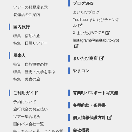
ブログSNS
ツアーの難易度表示
まいたびブログ
装備品のご案内
YouTube まいたびチャンネ
ル
国内旅行
X まいたびVOICE
特集 宿泊の旅
Instagram(@maitabi.tokyo)
特集 日帰りツアー
風来人
まいたび商店
特集 自然観察の旅
やまコン
特集 歴史・文学を学ぶ
特集 美食の旅
ご利用ガイド
有楽町パスポート写真館
予約について
各種約款・条件書
旅行代金のお支払い
ツアー集合場所
個人情報保護方針
国内バス会社一覧
会社概要
毎日あるぺん号 よくある質