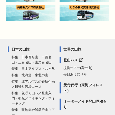
日本の山旅
世界の山旅
特集 日本百名山・二百名
登山バス
山・三百名山・山梨百名山
提携ツアー(富士山)
特集 日本アルプス・八ヶ岳
毎日湯けむり号
特集 北海道・東北の山
特集 北アルプスの難所企画
受付代行（東海フォレス
／日帰り岩場コース
ト）
特集 花咲く山へ／登山入
門・初級／ハイキング・ウォ
オーダーメイド登山見積も
ーキング
り
特集 現地集合解散登山ツア
ー