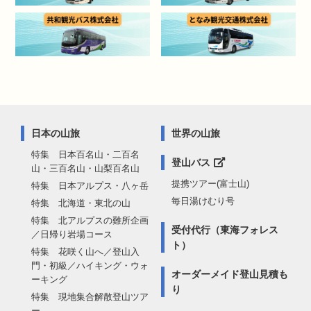
日本の山旅
世界の山旅
特集 日本百名山・二百名
登山バス
山・三百名山・山梨百名山
提携ツアー(富士山)
特集 日本アルプス・八ヶ岳
毎日湯けむり号
特集 北海道・東北の山
特集 北アルプスの難所企画
受付代行（東海フォレス
／日帰り岩場コース
ト）
特集 花咲く山へ／登山入
門・初級／ハイキング・ウォ
オーダーメイド登山見積も
ーキング
り
特集 現地集合解散登山ツア
ー