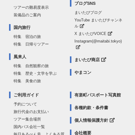
ブログSNS
ツアーの難易度表示
まいたびブログ
装備品のご案内
YouTube まいたびチャンネ
ル
国内旅行
X まいたびVOICE
特集 宿泊の旅
Instagram(@maitabi.tokyo)
特集 日帰りツアー
風来人
まいたび商店
特集 自然観察の旅
やまコン
特集 歴史・文学を学ぶ
特集 美食の旅
ご利用ガイド
有楽町パスポート写真館
予約について
各種約款・条件書
旅行代金のお支払い
ツアー集合場所
個人情報保護方針
国内バス会社一覧
会社概要
毎日あるぺん号 よくある質