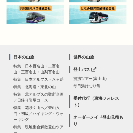
日本の山旅
世界の山旅
特集 日本百名山・二百名
登山バス
山・三百名山・山梨百名山
提携ツアー(富士山)
特集 日本アルプス・八ヶ岳
毎日湯けむり号
特集 北海道・東北の山
特集 北アルプスの難所企画
受付代行（東海フォレス
／日帰り岩場コース
ト）
特集 花咲く山へ／登山入
門・初級／ハイキング・ウォ
オーダーメイド登山見積も
ーキング
り
特集 現地集合解散登山ツア
ー