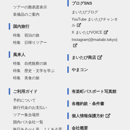
ブログSNS
ツアーの難易度表示
まいたびブログ
装備品のご案内
YouTube まいたびチャンネ
ル
国内旅行
X まいたびVOICE
特集 宿泊の旅
Instagram(@maitabi.tokyo)
特集 日帰りツアー
風来人
まいたび商店
特集 自然観察の旅
やまコン
特集 歴史・文学を学ぶ
特集 美食の旅
ご利用ガイド
有楽町パスポート写真館
予約について
各種約款・条件書
旅行代金のお支払い
ツアー集合場所
個人情報保護方針
国内バス会社一覧
会社概要
毎日あるぺん号 よくある質