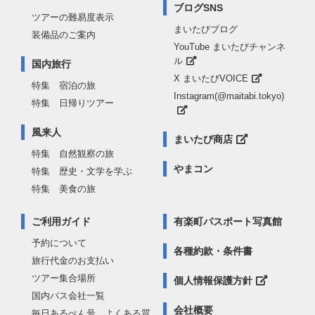
ブログSNS
ツアーの難易度表示
まいたびブログ
装備品のご案内
YouTube まいたびチャンネ
ル
国内旅行
X まいたびVOICE
特集 宿泊の旅
Instagram(@maitabi.tokyo)
特集 日帰りツアー
風来人
まいたび商店
特集 自然観察の旅
やまコン
特集 歴史・文学を学ぶ
特集 美食の旅
ご利用ガイド
有楽町パスポート写真館
予約について
各種約款・条件書
旅行代金のお支払い
ツアー集合場所
個人情報保護方針
国内バス会社一覧
会社概要
毎日あるぺん号 よくある質