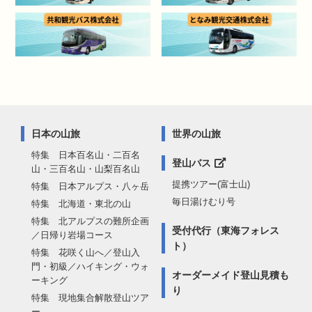
日本の山旅
世界の山旅
特集 日本百名山・二百名
登山バス
山・三百名山・山梨百名山
提携ツアー(富士山)
特集 日本アルプス・八ヶ岳
毎日湯けむり号
特集 北海道・東北の山
特集 北アルプスの難所企画
受付代行（東海フォレス
／日帰り岩場コース
ト）
特集 花咲く山へ／登山入
門・初級／ハイキング・ウォ
オーダーメイド登山見積も
ーキング
り
特集 現地集合解散登山ツア
ー