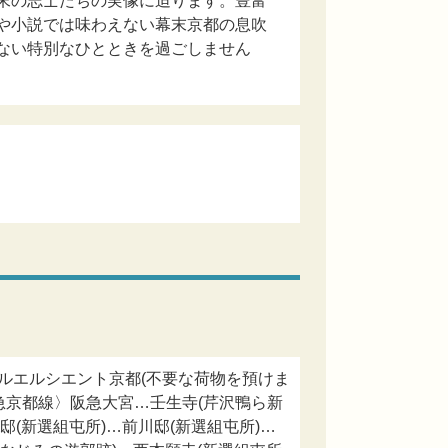
末の志士たちの実像に迫ります。豊富
や小説では味わえない幕末京都の息吹
ない特別なひとときを過ごしません
テルエルシエント京都(不要な荷物を預けま
急京都線〉阪急大宮…壬生寺(芹沢鴨ら新
邸(新選組屯所)…前川邸(新選組屯所)…