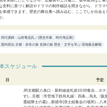
地を実際にたどりながら、近藤勇や土方歳三、坂本龍馬など幕
な史料に基づく解説やドラマの制作秘話を聞きながら、ドラマ
を体感できます。歴史の舞台裏へ踏み込む、ここでしか出会え
か。
同行講師：山村竜也氏／(歴史作家、時代考証家)
国内宿泊 京都・奈良の旅 史跡の旅 歴史・文学を学ぶ 現地集合解散
本スケジュール
日
予定
JR京都駅八条口・新幹線改札前10:00集合…ホ
す)…京都〈市営地下鉄烏丸線〉四条…烏丸〈阪
選組隊士の墓)…新徳寺(浪士組集会の場所)…八木