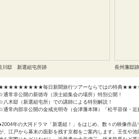
前川邸 新選組屯所跡
長州藩邸
★★★★★★★★★毎日新聞旅行ツアーならではの特典★★★
☆通常非公開の新徳寺（浪士組集会の場所）特別公開！
☆八木邸（新選組屯所）での講師による特別解説！
☆通常内部非公開の金戒光明寺（会津藩本陣）「松平容保・近
●2004年の大河ドラマ「新選組！」をはじめ、数々の映像作
が、江戸から幕末の面影を残す京都をご案内します。壬生や池