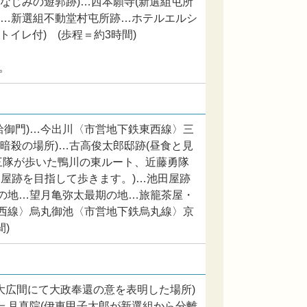
組なじみの遊郭跡)…西本願寺(新選組屯所
)…新選組不動堂村屯所跡…ホテルエルシ
イレ付) (歩程＝約3時間)
。
蛤御門)…今出川〈市営地下鉄東西線〉三
馬暗殺の場所)…古高俊太郎邸跡(昼食と見
歳三隊が歩いた鴨川の東ルート、近藤勇隊
屋跡を目指して歩きます。)…池田屋跡
期の地…望月亀弥太最期の地…旅籠茶屋・
東西線〉烏丸御池〈市営地下鉄烏丸線〉京
)
大広間にて大政奉還の意を表明した場所)
＝月真院(伊東甲子太郎が新選組から分離