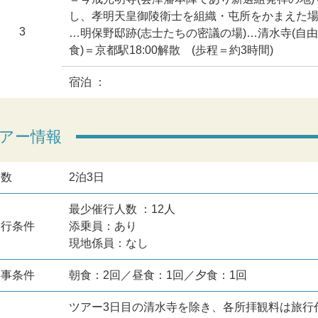
し、孝明天皇御陵衛士を組織・屯所をかまえた場所
3
…明保野邸跡(志士たちの密議の場)…清水寺(自
食)＝京都駅18:00解散 (歩程＝約3時間)
宿泊 ：
アー情報
日数
2泊3日
最少催行人数 ：12人
旅行条件
添乗員：あり
現地係員：なし
食事条件
朝食：2回／昼食：1回／夕食：1回
ツアー3日目の清水寺を除き、各所拝観料は旅行