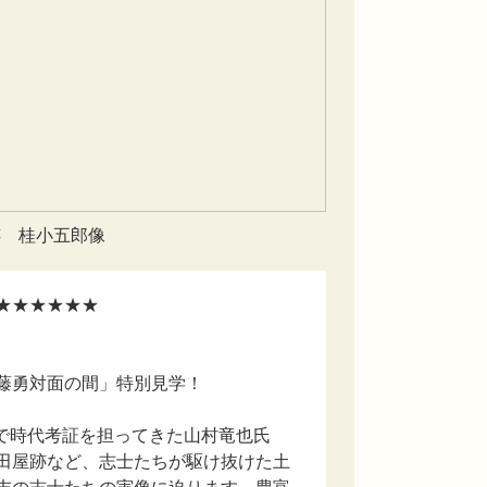
跡 桂小五郎像
★★★★★★
藤勇対面の間」特別見学！
品で時代考証を担ってきた山村竜也氏
田屋跡など、志士たちが駆け抜けた土