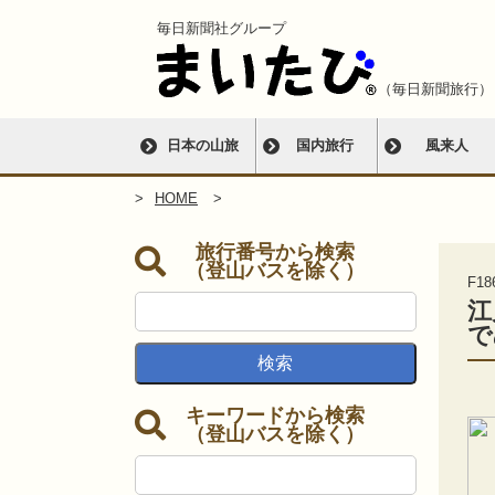
毎日新聞社グループ
（毎日新聞旅行）
日本の山旅
国内旅行
風来人
HOME
旅行番号から検索
（登山バスを除く）
F18
江
で
キーワードから検索
（登山バスを除く）