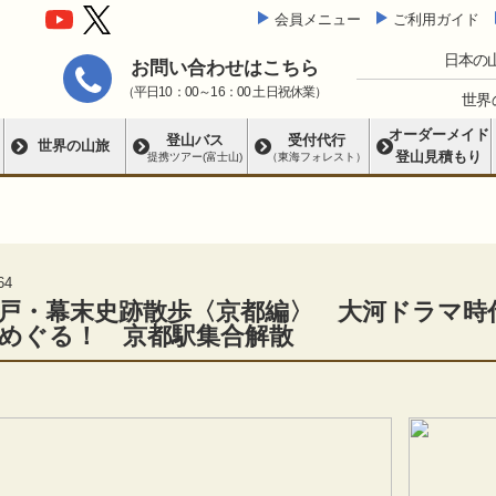
会員メニュー
ご利用ガイド
日本の
お問い合わせはこちら
（平日10：00～16：00 土日祝休業）
世界
オーダーメイド
登山バス
受付代行
世界の山旅
登山見積もり
提携ツアー(富士山)
（東海フォレスト）
64
戸・幕末史跡散歩〈京都編〉 大河ドラマ時
めぐる！ 京都駅集合解散