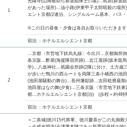
光縁寺(山南敬助ら新選組隊士の墓)…島原(新選
があった場所)…油小路(伊東甲子太郎暗殺の場所
1
エント京都(2連泊、シングルルーム基本、バス・ト
※この日の昼食・夕食は各自お取りいただきます
宿泊 ：ホテルエルシエント京都
…京都〈市営地下鉄烏丸線〉今出川…京都御所(
条京阪…酢屋(海援隊宿所跡)…近江屋跡(坂本龍
学)…八坂神社…祇園会所跡(2隊に分け、土方
が歩いた鴨川の西ルートを両隊三条小橋西の池田
2
(池田屋騒動の舞台)…長州藩邸跡…吉田稔麿最
池田屋はなの舞(夕食)…三条京阪〈市営地下鉄
都…ホテルエルシエント京都(泊) (歩程＝約4時間
宿泊 ：ホテルエルシエント京都
＝二条城(徳川15代将軍、徳川慶喜が二の丸御殿
＝今戒光明寺(会津藩本陣であり新選組発祥の地)