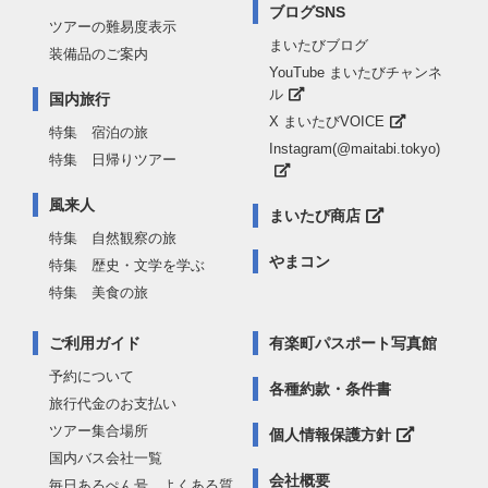
ブログSNS
ツアーの難易度表示
まいたびブログ
装備品のご案内
YouTube まいたびチャンネ
ル
国内旅行
X まいたびVOICE
特集 宿泊の旅
Instagram(@maitabi.tokyo)
特集 日帰りツアー
風来人
まいたび商店
特集 自然観察の旅
やまコン
特集 歴史・文学を学ぶ
特集 美食の旅
ご利用ガイド
有楽町パスポート写真館
予約について
各種約款・条件書
旅行代金のお支払い
ツアー集合場所
個人情報保護方針
国内バス会社一覧
会社概要
毎日あるぺん号 よくある質