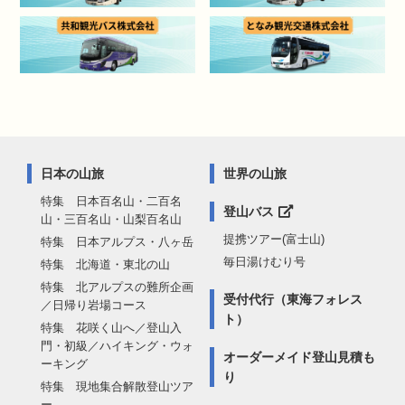
日本の山旅
世界の山旅
特集 日本百名山・二百名
登山バス
山・三百名山・山梨百名山
提携ツアー(富士山)
特集 日本アルプス・八ヶ岳
毎日湯けむり号
特集 北海道・東北の山
特集 北アルプスの難所企画
受付代行（東海フォレス
／日帰り岩場コース
ト）
特集 花咲く山へ／登山入
門・初級／ハイキング・ウォ
オーダーメイド登山見積も
ーキング
り
特集 現地集合解散登山ツア
ー