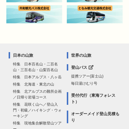
日本の山旅
世界の山旅
特集 日本百名山・二百名
登山バス
山・三百名山・山梨百名山
提携ツアー(富士山)
特集 日本アルプス・八ヶ岳
毎日湯けむり号
特集 北海道・東北の山
特集 北アルプスの難所企画
受付代行（東海フォレス
／日帰り岩場コース
ト）
特集 花咲く山へ／登山入
門・初級／ハイキング・ウォ
オーダーメイド登山見積も
ーキング
り
特集 現地集合解散登山ツア
ー