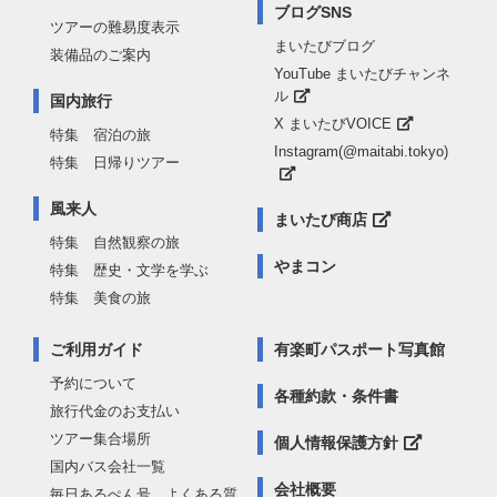
ブログSNS
ツアーの難易度表示
まいたびブログ
装備品のご案内
YouTube まいたびチャンネ
ル
国内旅行
X まいたびVOICE
特集 宿泊の旅
Instagram(@maitabi.tokyo)
特集 日帰りツアー
風来人
まいたび商店
特集 自然観察の旅
やまコン
特集 歴史・文学を学ぶ
特集 美食の旅
ご利用ガイド
有楽町パスポート写真館
予約について
各種約款・条件書
旅行代金のお支払い
ツアー集合場所
個人情報保護方針
国内バス会社一覧
会社概要
毎日あるぺん号 よくある質