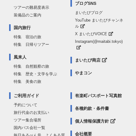
ブログSNS
ツアーの難易度表示
まいたびブログ
装備品のご案内
YouTube まいたびチャンネ
ル
国内旅行
X まいたびVOICE
特集 宿泊の旅
Instagram(@maitabi.tokyo)
特集 日帰りツアー
風来人
まいたび商店
特集 自然観察の旅
やまコン
特集 歴史・文学を学ぶ
特集 美食の旅
ご利用ガイド
有楽町パスポート写真館
予約について
各種約款・条件書
旅行代金のお支払い
ツアー集合場所
個人情報保護方針
国内バス会社一覧
会社概要
毎日あるぺん号 よくある質