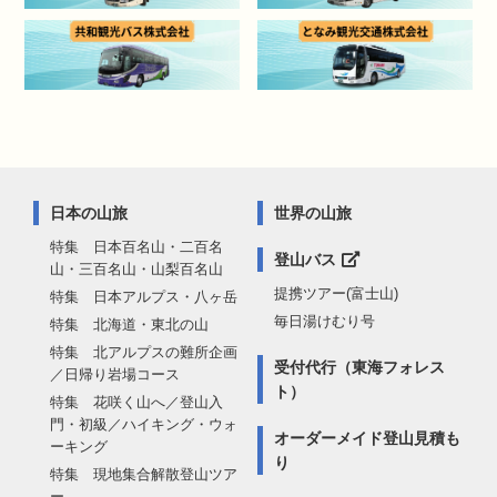
日本の山旅
世界の山旅
特集 日本百名山・二百名
登山バス
山・三百名山・山梨百名山
提携ツアー(富士山)
特集 日本アルプス・八ヶ岳
毎日湯けむり号
特集 北海道・東北の山
特集 北アルプスの難所企画
受付代行（東海フォレス
／日帰り岩場コース
ト）
特集 花咲く山へ／登山入
門・初級／ハイキング・ウォ
オーダーメイド登山見積も
ーキング
り
特集 現地集合解散登山ツア
ー