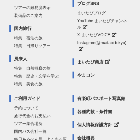
ブログSNS
ツアーの難易度表示
まいたびブログ
装備品のご案内
YouTube まいたびチャンネ
ル
国内旅行
X まいたびVOICE
特集 宿泊の旅
Instagram(@maitabi.tokyo)
特集 日帰りツアー
風来人
まいたび商店
特集 自然観察の旅
やまコン
特集 歴史・文学を学ぶ
特集 美食の旅
ご利用ガイド
有楽町パスポート写真館
予約について
各種約款・条件書
旅行代金のお支払い
ツアー集合場所
個人情報保護方針
国内バス会社一覧
会社概要
毎日あるぺん号 よくある質