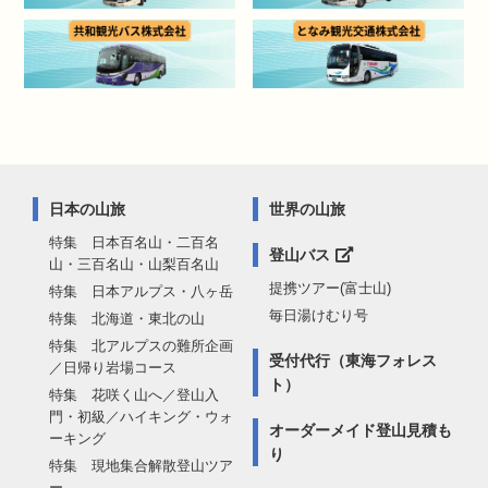
日本の山旅
世界の山旅
特集 日本百名山・二百名
登山バス
山・三百名山・山梨百名山
提携ツアー(富士山)
特集 日本アルプス・八ヶ岳
毎日湯けむり号
特集 北海道・東北の山
特集 北アルプスの難所企画
受付代行（東海フォレス
／日帰り岩場コース
ト）
特集 花咲く山へ／登山入
門・初級／ハイキング・ウォ
オーダーメイド登山見積も
ーキング
り
特集 現地集合解散登山ツア
ー