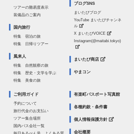
ブログSNS
ツアーの難易度表示
まいたびブログ
装備品のご案内
YouTube まいたびチャンネ
ル
国内旅行
X まいたびVOICE
特集 宿泊の旅
Instagram(@maitabi.tokyo)
特集 日帰りツアー
風来人
まいたび商店
特集 自然観察の旅
やまコン
特集 歴史・文学を学ぶ
特集 美食の旅
ご利用ガイド
有楽町パスポート写真館
予約について
各種約款・条件書
旅行代金のお支払い
ツアー集合場所
個人情報保護方針
国内バス会社一覧
会社概要
毎日あるぺん号 よくある質