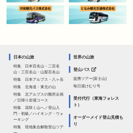
日本の山旅
世界の山旅
特集 日本百名山・二百名
登山バス
山・三百名山・山梨百名山
提携ツアー(富士山)
特集 日本アルプス・八ヶ岳
毎日湯けむり号
特集 北海道・東北の山
特集 北アルプスの難所企画
受付代行（東海フォレス
／日帰り岩場コース
ト）
特集 花咲く山へ／登山入
門・初級／ハイキング・ウォ
オーダーメイド登山見積も
ーキング
り
特集 現地集合解散登山ツア
ー