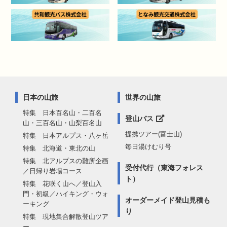
日本の山旅
世界の山旅
特集 日本百名山・二百名
登山バス
山・三百名山・山梨百名山
提携ツアー(富士山)
特集 日本アルプス・八ヶ岳
毎日湯けむり号
特集 北海道・東北の山
特集 北アルプスの難所企画
受付代行（東海フォレス
／日帰り岩場コース
ト）
特集 花咲く山へ／登山入
門・初級／ハイキング・ウォ
オーダーメイド登山見積も
ーキング
り
特集 現地集合解散登山ツア
ー