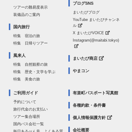
ブログSNS
ツアーの難易度表示
まいたびブログ
装備品のご案内
YouTube まいたびチャンネ
ル
国内旅行
X まいたびVOICE
特集 宿泊の旅
Instagram(@maitabi.tokyo)
特集 日帰りツアー
風来人
まいたび商店
特集 自然観察の旅
やまコン
特集 歴史・文学を学ぶ
特集 美食の旅
ご利用ガイド
有楽町パスポート写真館
予約について
各種約款・条件書
旅行代金のお支払い
ツアー集合場所
個人情報保護方針
国内バス会社一覧
会社概要
毎日あるぺん号 よくある質