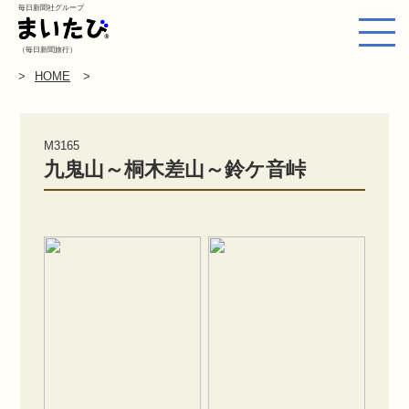
毎日新聞社グループ
（毎日新聞旅行）
HOME
M3165
九鬼山～桐木差山～鈴ケ音峠