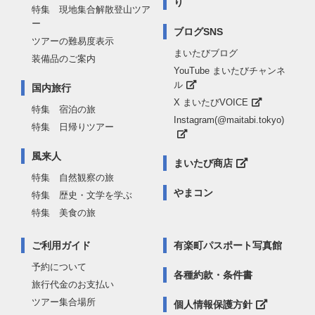
り
特集 現地集合解散登山ツア
ー
ブログSNS
ツアーの難易度表示
まいたびブログ
装備品のご案内
YouTube まいたびチャンネ
ル
国内旅行
X まいたびVOICE
特集 宿泊の旅
Instagram(@maitabi.tokyo)
特集 日帰りツアー
風来人
まいたび商店
特集 自然観察の旅
やまコン
特集 歴史・文学を学ぶ
特集 美食の旅
ご利用ガイド
有楽町パスポート写真館
予約について
各種約款・条件書
旅行代金のお支払い
ツアー集合場所
個人情報保護方針