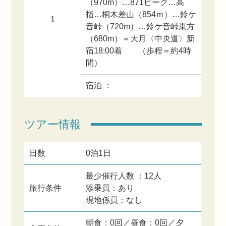
（970m）…871ピーク…高
指…桐木差山（854ｍ）…鈴ケ
1
音峠（720m）…鈴ケ音峠東方
（680m）＝大月〈中央道〉新
宿18:00着 （歩程＝約4時
間）
宿泊 ：
ツアー情報
日数
0泊1日
最少催行人数 ：12人
旅行条件
添乗員：あり
現地係員：なし
朝食：0回／昼食：0回／夕