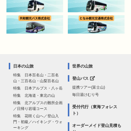
日本の山旅
世界の山旅
特集 日本百名山・二百名
登山バス
山・三百名山・山梨百名山
提携ツアー(富士山)
特集 日本アルプス・八ヶ岳
毎日湯けむり号
特集 北海道・東北の山
特集 北アルプスの難所企画
受付代行（東海フォレス
／日帰り岩場コース
ト）
特集 花咲く山へ／登山入
門・初級／ハイキング・ウォ
オーダーメイド登山見積も
ーキング