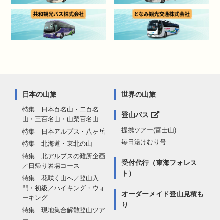
日本の山旅
世界の山旅
特集 日本百名山・二百名
登山バス
山・三百名山・山梨百名山
提携ツアー(富士山)
特集 日本アルプス・八ヶ岳
毎日湯けむり号
特集 北海道・東北の山
特集 北アルプスの難所企画
受付代行（東海フォレス
／日帰り岩場コース
ト）
特集 花咲く山へ／登山入
門・初級／ハイキング・ウォ
オーダーメイド登山見積も
ーキング
り
特集 現地集合解散登山ツア
ー