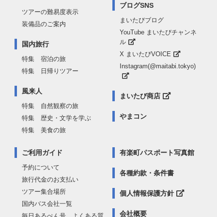
ブログSNS
ツアーの難易度表示
まいたびブログ
装備品のご案内
YouTube まいたびチャンネ
ル
国内旅行
X まいたびVOICE
特集 宿泊の旅
Instagram(@maitabi.tokyo)
特集 日帰りツアー
風来人
まいたび商店
特集 自然観察の旅
やまコン
特集 歴史・文学を学ぶ
特集 美食の旅
ご利用ガイド
有楽町パスポート写真館
予約について
各種約款・条件書
旅行代金のお支払い
ツアー集合場所
個人情報保護方針
国内バス会社一覧
会社概要
毎日あるぺん号 よくある質