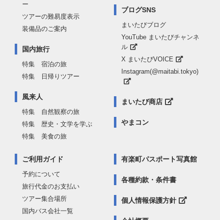
ー
ブログSNS
ツアーの難易度表示
まいたびブログ
装備品のご案内
YouTube まいたびチャンネ
ル
国内旅行
X まいたびVOICE
特集 宿泊の旅
Instagram(@maitabi.tokyo)
特集 日帰りツアー
風来人
まいたび商店
特集 自然観察の旅
やまコン
特集 歴史・文学を学ぶ
特集 美食の旅
ご利用ガイド
有楽町パスポート写真館
予約について
各種約款・条件書
旅行代金のお支払い
ツアー集合場所
個人情報保護方針
国内バス会社一覧