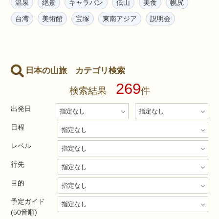
温泉
絶景
キャラバン
低山
美食
幌尻
台湾
美術館
宝塚
東南アジア
説明会
日本の山旅 カテゴリ検索
269
検索結果
件
出発日
日程
レベル
行先
目的
予定ガイド
(50音順)