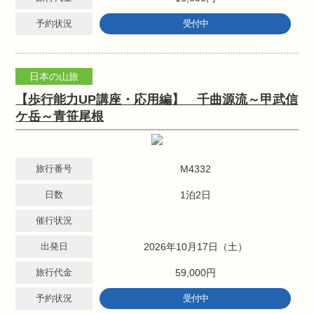
予約状況
受付中
日本の山旅
【歩行能力UP講座・応用編】 千曲源流～甲武信
ケ岳～青笹尾根
旅行番号
M4332
日数
1泊2日
催行状況
出発日
2026年10月17日（土）
旅行代金
59,000円
予約状況
受付中