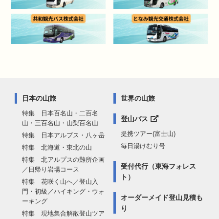
日本の山旅
世界の山旅
特集 日本百名山・二百名
登山バス
山・三百名山・山梨百名山
提携ツアー(富士山)
特集 日本アルプス・八ヶ岳
毎日湯けむり号
特集 北海道・東北の山
特集 北アルプスの難所企画
受付代行（東海フォレス
／日帰り岩場コース
ト）
特集 花咲く山へ／登山入
門・初級／ハイキング・ウォ
オーダーメイド登山見積も
ーキング
り
特集 現地集合解散登山ツア