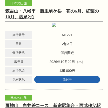
日本の山旅
森吉山・八幡平・藤里駒ケ岳 花の6月、紅葉の
10月、温泉2泊
旅行番号
M1221
日数
2泊3日
催行状況
催行間近
出発日
2026年10月22日（木）
旅行代金
135,000円
予約状況
受付中
日本の山旅
両神山 白井差コース 新宿駅集合・西武秩父駅