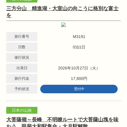
三方分山 精進湖・大室山の向こうに格別な富士
を
旅行番号
M3191
日数
0泊1日
催行状況
出発日
2026年10月27日（火）
旅行代金
17,800円
予約状況
受付中
日本の山旅
大菩薩嶺～長峰 不明瞭ルートで大菩薩山塊を味
わう 甲斐大和駅集合・大月駅解散