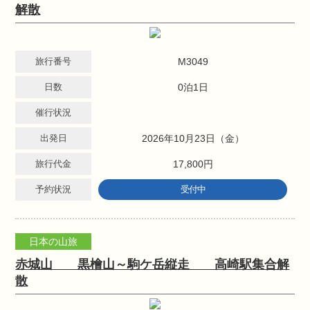
解散
旅行番号
M3049
日数
0泊1日
催行状況
出発日
2026年10月23日（金）
旅行代金
17,800円
予約状況
受付中
日本の山旅
赤城山 黒檜山～駒ケ岳縦走 高崎駅集合解
散