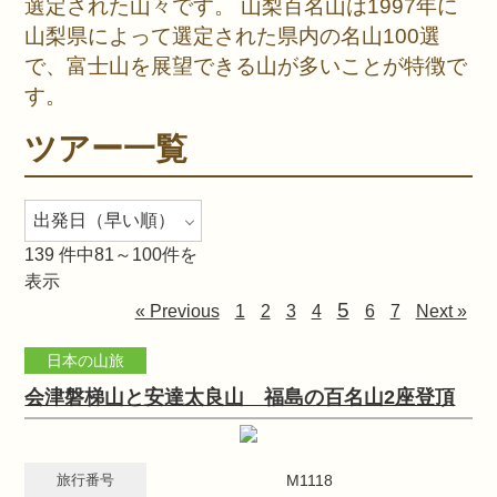
選定された山々です。 山梨百名山は1997年に
山梨県によって選定された県内の名山100選
で、富士山を展望できる山が多いことが特徴で
す。
ツアー一覧
139
件中81～100件を
表示
5
« Previous
1
2
3
4
6
7
Next »
日本の山旅
会津磐梯山と安達太良山 福島の百名山2座登頂
旅行番号
M1118