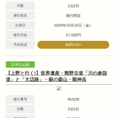
日数
1泊2日
催行状況
催行間近
出発日
2026年10月16日（金）
旅行代金
57,000円
予約状況
残席わずか
日本の山旅
【上野と行く!】世界遺産・熊野古道「川の参詣
道」と「大辺路」・嶽の森山・龍神岳
旅行番号
M2028
日数
2泊3日