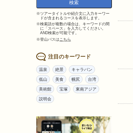
※ツアータイトルや紹介文に入力キーワー
ドが含まれるコースを表示します。
※検索語が複数の場合は、キーワードの間
に「スペース」を入力してください。
AND検索が可能です。
※登山バスは
こちら
注目のキーワード
温泉
絶景
キャラバン
低山
美食
幌尻
台湾
美術館
宝塚
東南アジア
説明会