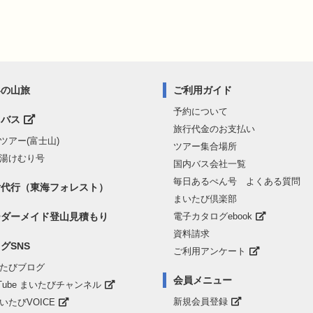
界の山旅
ご利用ガイド
予約について
山バス
旅行代金のお支払い
ツアー(富士山)
ツアー集合場所
湯けむり号
国内バス会社一覧
毎日あるぺん号 よくある質問
付代行（東海フォレスト）
まいたび倶楽部
ーダーメイド登山見積もり
電子カタログebook
資料請求
グSNS
ご利用アンケート
たびブログ
会員メニュー
uTube まいたびチャンネル
新規会員登録
まいたびVOICE