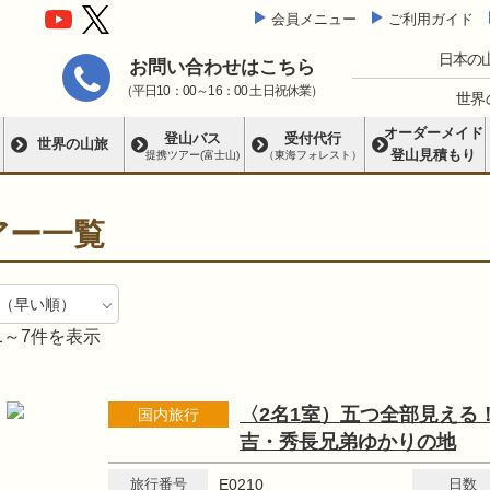
会員メニュー
ご利用ガイド
日本の
お問い合わせはこちら
（平日10：00～16：00 土日祝休業）
世界
オーダーメイド
登山バス
受付代行
世界の山旅
登山見積もり
提携ツアー(富士山)
（東海フォレスト）
アー一覧
1～7件を表示
〈2名1室）五つ全部見える
国内旅行
吉・秀長兄弟ゆかりの地
旅行番号
E0210
日数