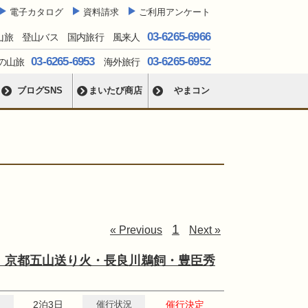
電子カタログ
資料請求
ご利用アンケート
03-6265-6966
山旅 登山バス 国内旅行 風来人
03-6265-6953
03-6265-6952
の山旅
海外旅行
ブログSNS
まいたび商店
やまコン
1
« Previous
Next »
！京都五山送り火・長良川鵜飼・豊臣秀
2泊3日
催行状況
催行決定