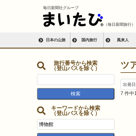
毎日新聞社グループ
（毎日新聞旅行）
日本の山旅
国内旅行
風来人
旅行番号から検索
ツ
（登山バスを除く）
7
件中
キーワードから検索
（登山バスを除く）