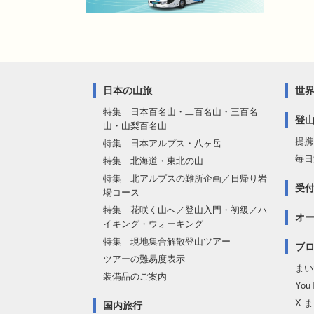
日本の山旅
世
特集 日本百名山・二百名山・三百名
登
山・山梨百名山
提携
特集 日本アルプス・八ヶ岳
毎日
特集 北海道・東北の山
特集 北アルプスの難所企画／日帰り岩
受
場コース
特集 花咲く山へ／登山入門・初級／ハ
オ
イキング・ウォーキング
特集 現地集合解散登山ツアー
ブロ
ツアーの難易度表示
まい
装備品のご案内
Yo
X 
国内旅行