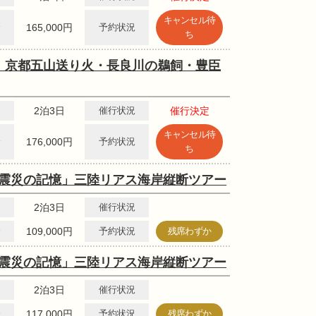
キャンセル待
金
165,000円
予約状況
ち
！京都五山送り火・長良川の鵜飼・豊臣
2泊3日
催行状況
催行決定
キャンセル待
金
176,000円
予約状況
ち
・震災の記憶」三陸リアス海岸縦断ツアー
2泊3日
催行状況
金
109,000円
予約状況
残席わずか
・震災の記憶」三陸リアス海岸縦断ツアー
2泊3日
催行状況
金
117,000円
予約状況
残席わずか